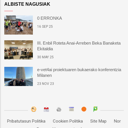
ALBISTE NAGUSIAK
0 ERRONKA
16 SEP 25
III. Enbil Roteta Anai-Arreben Beka Banaketa
Ekitaldia
30 MAY 25
e-vet4ai proiektuaren bukaerako konferentzia
Milanen
23 NOV 23
Pribatutasun Politika
Cookien Politika
Site Map
Nor