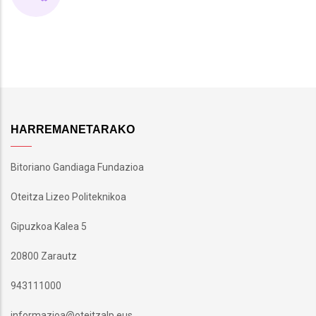
HARREMANETARAKO
Bitoriano Gandiaga Fundazioa
Oteitza Lizeo Politeknikoa
Gipuzkoa Kalea 5
20800 Zarautz
943111000
informazioa@oteitzalp.eus