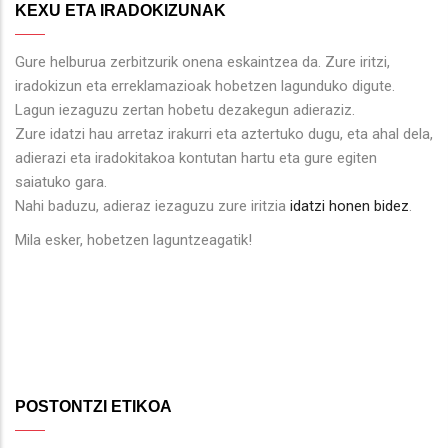
KEXU ETA IRADOKIZUNAK
Gure helburua zerbitzurik onena eskaintzea da. Zure iritzi,
iradokizun eta erreklamazioak hobetzen lagunduko digute.
Lagun iezaguzu zertan hobetu dezakegun adieraziz.
Zure idatzi hau arretaz irakurri eta aztertuko dugu, eta ahal dela,
adierazi eta iradokitakoa kontutan hartu eta gure egiten
saiatuko gara.
Nahi baduzu, adieraz iezaguzu zure iritzia
idatzi honen bidez
.
Mila esker, hobetzen laguntzeagatik!
POSTONTZI ETIKOA