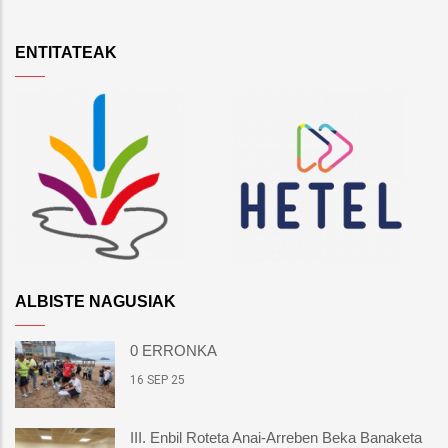
ENTITATEAK
ALBISTE NAGUSIAK
0 ERRONKA
16 SEP 25
III. Enbil Roteta Anai-Arreben Beka Banaketa