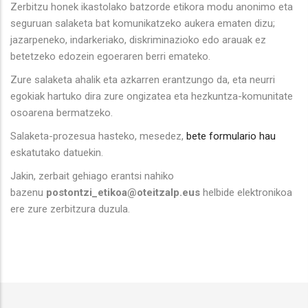
Zerbitzu honek ikastolako batzorde etikora modu anonimo eta
seguruan salaketa bat komunikatzeko aukera ematen dizu;
jazarpeneko, indarkeriako, diskriminazioko edo arauak ez
betetzeko edozein egoeraren berri emateko.
Zure salaketa ahalik eta azkarren erantzungo da, eta neurri
egokiak hartuko dira zure ongizatea eta hezkuntza-komunitate
osoarena bermatzeko.
Salaketa-prozesua hasteko, mesedez,
bete formulario hau
eskatutako datuekin.
Jakin, zerbait gehiago erantsi nahiko
bazenu
postontzi_etikoa@oteitzalp.eus
helbide elektronikoa
ere zure zerbitzura duzula.