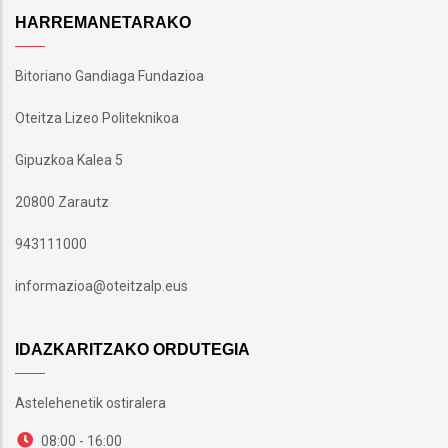
HARREMANETARAKO
Bitoriano Gandiaga Fundazioa
Oteitza Lizeo Politeknikoa
Gipuzkoa Kalea 5
20800 Zarautz
943111000
informazioa@oteitzalp.eus
IDAZKARITZAKO ORDUTEGIA
Astelehenetik ostiralera
08:00 - 16:00