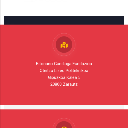
Bitoriano Gandiaga Fundazioa
Oteitza Lizeo Politeknikoa
Gipuzkoa Kalea 5
20800 Zarautz