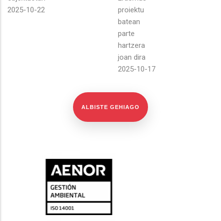
2025-10-22
proiektu
batean
parte
hartzera
joan dira
2025-10-17
ALBISTE GEHIAGO