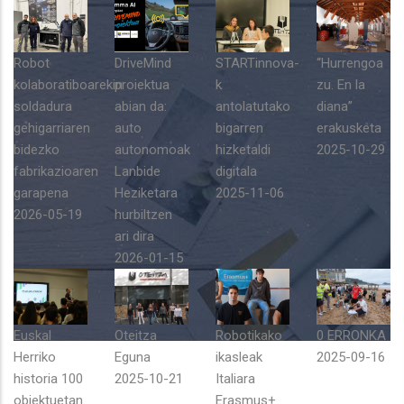
Robot
DriveMind
STARTinnova-
“Hurrengoa
kolaboratiboarekin
proiektua
k
zu. En la
soldadura
abian da:
antolatutako
diana”
gehigarriaren
auto
bigarren
erakusketa
bidezko
autonomoak
hizketaldi
2025-10-29
fabrikazioaren
Lanbide
digitala
garapena
Heziketara
2025-11-06
2026-05-19
hurbiltzen
ari dira
2026-01-15
Euskal
Oteitza
Robotikako
0 ERRONKA
Herriko
Eguna
ikasleak
2025-09-16
historia 100
2025-10-21
Italiara
objektuetan
Erasmus+