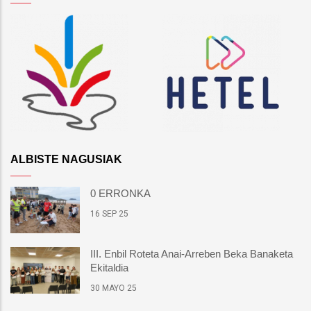
ALBISTE NAGUSIAK
0 ERRONKA
16 SEP 25
III. Enbil Roteta Anai-Arreben Beka Banaketa
Ekitaldia
30 MAYO 25