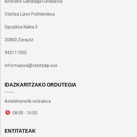
Bitoriano Gandiaga Fundazioa
Oteitza Lizeo Politeknikoa
Gipuzkoa Kalea 5
20800 Zarautz
943111000
informazioa@oteitzalp.eus
IDAZKARITZAKO ORDUTEGIA
Astelehenetik ostiralera
08:00 - 16:00
ENTITATEAK