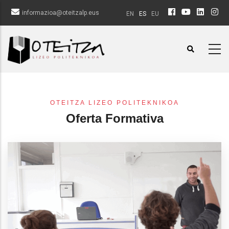
Pasar
informazioa@oteitzalp.eus
EN
ES
EU
al
contenido
principal
OTEITZA LIZEO POLITEKNIKOA
Oferta Formativa