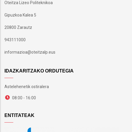
Oteitza Lizeo Politeknikoa
Gipuzkoa Kalea 5
20800 Zarautz
943111000
informazioa@oteitzalp.eus
IDAZKARITZAKO ORDUTEGIA
Astelehenetik ostiralera
08:00 - 16:00
ENTITATEAK