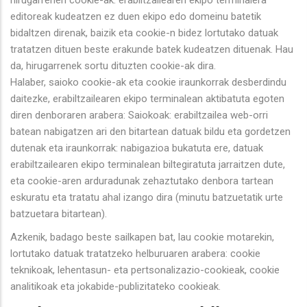
editoreak kudeatzen ez duen ekipo edo domeinu batetik
bidaltzen direnak, baizik eta cookie-n bidez lortutako datuak
tratatzen dituen beste erakunde batek kudeatzen dituenak. Hau
da, hirugarrenek sortu dituzten cookie-ak dira.
Halaber, saioko cookie-ak eta cookie iraunkorrak desberdindu
daitezke, erabiltzailearen ekipo terminalean aktibatuta egoten
diren denboraren arabera: Saiokoak: erabiltzailea web-orri
batean nabigatzen ari den bitartean datuak bildu eta gordetzen
dutenak eta iraunkorrak: nabigazioa bukatuta ere, datuak
erabiltzailearen ekipo terminalean biltegiratuta jarraitzen dute,
eta cookie-aren arduradunak zehaztutako denbora tartean
eskuratu eta tratatu ahal izango dira (minutu batzuetatik urte
batzuetara bitartean).
Azkenik, badago beste sailkapen bat, lau cookie motarekin,
lortutako datuak tratatzeko helburuaren arabera: cookie
teknikoak, lehentasun- eta pertsonalizazio-cookieak, cookie
analitikoak eta jokabide-publizitateko cookieak.