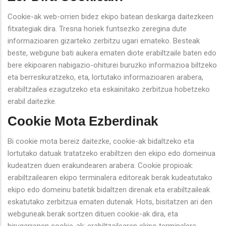
Cookie-ak web-orrien bidez ekipo batean deskarga daitezkeen
fitxategiak dira. Tresna horiek funtsezko zeregina dute
informazioaren gizarteko zerbitzu ugari emateko. Besteak
beste, webgune bati aukera ematen diote erabiltzaile baten edo
bere ekipoaren nabigazio-ohiturei buruzko informazioa biltzeko
eta berreskuratzeko, eta, lortutako informazioaren arabera,
erabiltzailea ezagutzeko eta eskainitako zerbitzua hobetzeko
erabil daitezke.
Cookie Mota Ezberdinak
Bi cookie mota bereiz daitezke, cookie-ak bidaltzeko eta
lortutako datuak tratatzeko erabiltzen den ekipo edo domeinua
kudeatzen duen erakundearen arabera: Cookie propioak:
erabiltzailearen ekipo terminalera editoreak berak kudeatutako
ekipo edo domeinu batetik bidaltzen direnak eta erabiltzaileak
eskatutako zerbitzua ematen dutenak. Hots, bisitatzen ari den
webguneak berak sortzen dituen cookie-ak dira, eta
hirugarrenen cookie-ak: erabiltzailearen ekipo terminalera