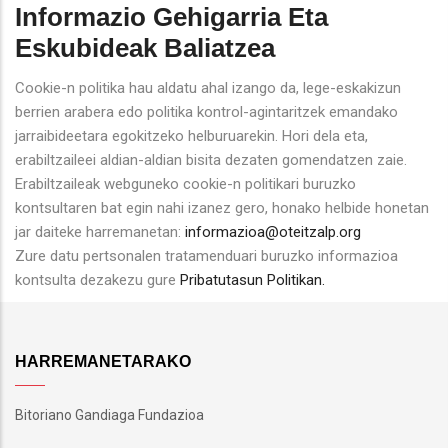
Informazio Gehigarria Eta
Eskubideak Baliatzea
Cookie-n politika hau aldatu ahal izango da, lege-eskakizun
berrien arabera edo politika kontrol-agintaritzek emandako
jarraibideetara egokitzeko helburuarekin. Hori dela eta,
erabiltzaileei aldian-aldian bisita dezaten gomendatzen zaie.
Erabiltzaileak webguneko cookie-n politikari buruzko
kontsultaren bat egin nahi izanez gero, honako helbide honetan
jar daiteke harremanetan:
informazioa@oteitzalp.org
Zure datu pertsonalen tratamenduari buruzko informazioa
kontsulta dezakezu gure
Pribatutasun Politikan.
HARREMANETARAKO
Bitoriano Gandiaga Fundazioa