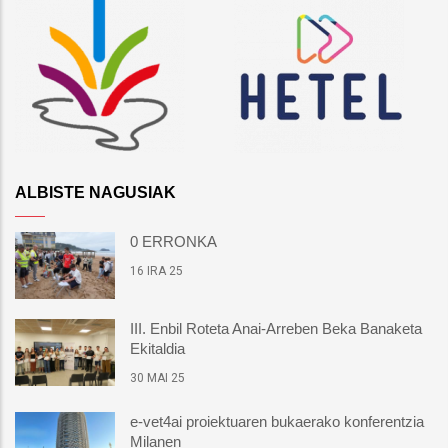
ALBISTE NAGUSIAK
0 ERRONKA
16 IRA 25
III. Enbil Roteta Anai-Arreben Beka Banaketa
Ekitaldia
30 MAI 25
e-vet4ai proiektuaren bukaerako konferentzia
Milanen