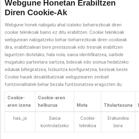
Webgune Honetan Erabiltzen
Diren Cookie-Ak
Webgune honek nabigatu ahal izateko beharrezkoak diren
cookie teknikoak baino ez ditu erabiltzen. Cookie teknikoak
webgunean nabigatzeko behar-beharrezkoak diren cookieak
dira, erabiltzaileari bere prestazioak edo tresnak erabiltzen
laguntzen diotelako, hala nola, saioa identifikatzea, sarbide
mugatuko parteetara sartzea, bideoak edo soinua hedatzeko
edukiak biltegiratzea, hizkuntza konfiguratzea, besteak beste.
Cookie hauek desaktibatzeak webgunearen zenbait
funtzionalitatek behar bezala funtzionatzea eragozten du.
Cookie-
Cookie-aren
aren izena
helburua
Mota
Titulartasuna
has_js
Saioa
Cookie
Erakundea
kontrolatzeko
teknikoa
bera