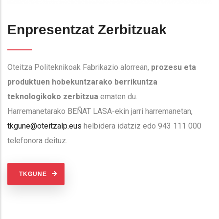
Enpresentzat Zerbitzuak
Oteitza Politeknikoak Fabrikazio alorrean,
prozesu eta
produktuen hobekuntzarako berrikuntza
teknologikoko zerbitzua
ematen du.
Harremanetarako BEÑAT LASA-ekin jarri harremanetan,
tkgune@oteitzalp.eus
helbidera idatziz edo 943 111 000
telefonora deituz.
TKGUNE