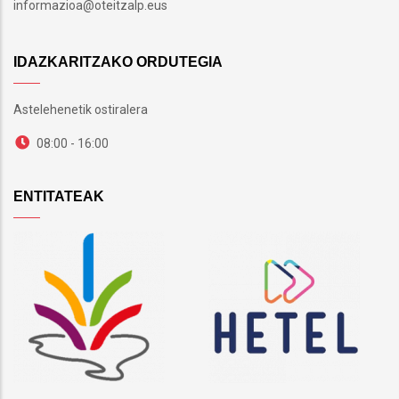
informazioa@oteitzalp.eus
IDAZKARITZAKO ORDUTEGIA
Astelehenetik ostiralera
08:00 - 16:00
ENTITATEAK