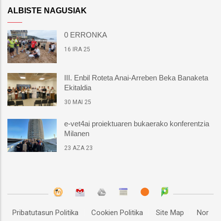
ALBISTE NAGUSIAK
0 ERRONKA
16 IRA 25
III. Enbil Roteta Anai-Arreben Beka Banaketa
Ekitaldia
30 MAI 25
e-vet4ai proiektuaren bukaerako konferentzia
Milanen
23 AZA 23
Pribatutasun Politika
Cookien Politika
Site Map
Nor