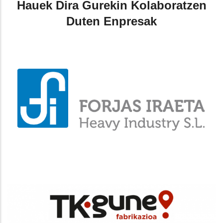
Hauek Dira Gurekin Kolaboratzen
Duten Enpresak