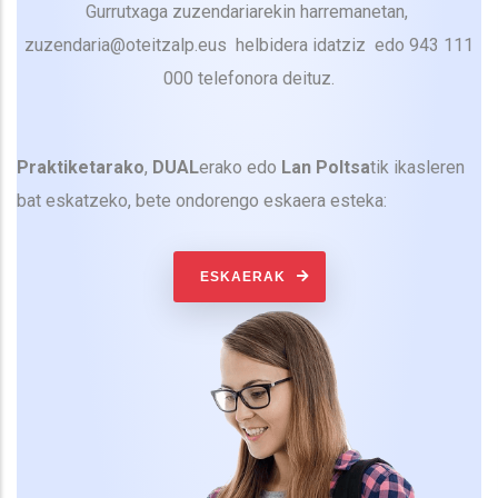
Gurrutxaga zuzendariarekin harremanetan,
zuzendaria@oteitzalp.eus helbidera idatziz edo 943 111
000 telefonora deituz.
Praktiketarako
,
DUAL
erako edo
Lan Poltsa
tik ikasleren
bat eskatzeko, bete ondorengo eskaera esteka:
ESKAERAK