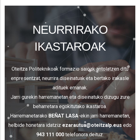
NEURRIRAKO
IKASTAROAK
Oteitza Politeknikoak formazio saioak antolatzen ditu
enpresentzat, neurrira diseinatuak eta bertako irakasle
adituek emanak.
Jarri gurekin harremanetan eta diseinatuko dizugu zure
beharretara egokitutako ikastaroa.
Harremanetarako
BEÑAT LASA
-ekin jarri harremanetan,
helbide honetara idatziz
ezarautua@oteitzalp.eus
edo
943 111 000
telefonora deituz.