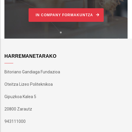
IN COMPANY FORMAKUNTZA
HARREMANETARAKO
Bitoriano Gandiaga Fundazioa
Oteitza Lizeo Politeknikoa
Gipuzkoa Kalea 5
20800 Zarautz
943111000