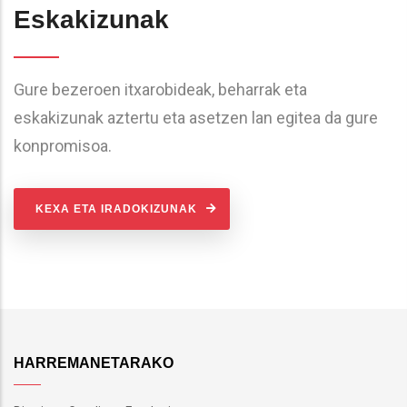
Eskakizunak
Gure bezeroen itxarobideak, beharrak eta
eskakizunak aztertu eta asetzen lan egitea da gure
konpromisoa.
KEXA ETA IRADOKIZUNAK
HARREMANETARAKO