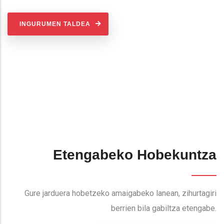
INGURUMEN TALDEA
Etengabeko Hobekuntza
Gure jarduera hobetzeko amaigabeko lanean, zihurtagiri
berrien bila gabiltza etengabe.