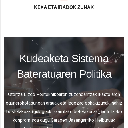
KEXA ETA IRADOKIZUNAK
Kudeaketa Sistema
Bateratuaren Politika
Oteitza Lizeo Politeknikoaren zuzendaritzak ikastolaren
egunerokotasunean arauak eta legezko eskakizunak, nahiz
bestelakoak (guk geuk ezarritako betekizunak), betetzeko
konpromisoa dugu Garapen Jasangarriko Helburuak