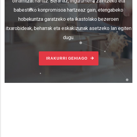
oinarritzat hartuz. Berariaz, Ingurumena zaintzeko eta
babesteko konpromisoa hartzeaz gain, etengabeko
hobekuntza garatzeko eta ikastolako bezeroen
itxarobideak, beharrak eta eskakizunak asetzeko lan egiten
dugu.
IRAKURRI GEHIAGO