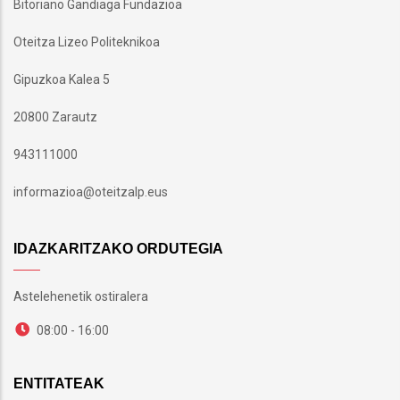
Bitoriano Gandiaga Fundazioa
Oteitza Lizeo Politeknikoa
Gipuzkoa Kalea 5
20800 Zarautz
943111000
informazioa@oteitzalp.eus
IDAZKARITZAKO ORDUTEGIA
Astelehenetik ostiralera
08:00 - 16:00
ENTITATEAK