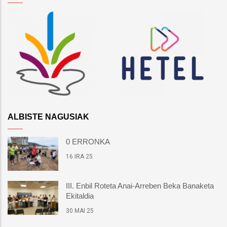
ALBISTE NAGUSIAK
0 ERRONKA
16 IRA 25
III. Enbil Roteta Anai-Arreben Beka Banaketa
Ekitaldia
30 MAI 25