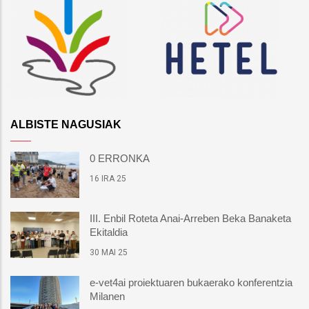
ALBISTE NAGUSIAK
0 ERRONKA
16 IRA 25
III. Enbil Roteta Anai-Arreben Beka Banaketa
Ekitaldia
30 MAI 25
e-vet4ai proiektuaren bukaerako konferentzia
Milanen