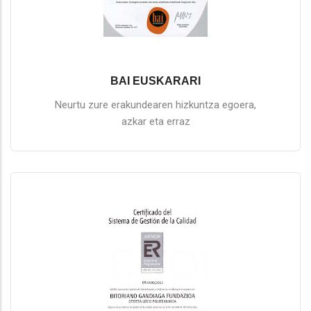
BAI EUSKARARI
Neurtu zure erakundearen hizkuntza egoera,
azkar eta erraz