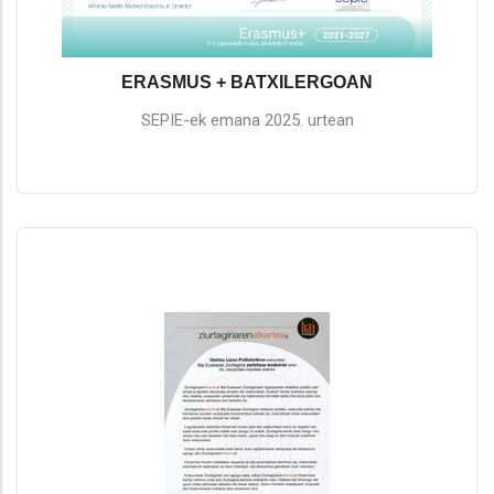
ERASMUS + BATXILERGOAN
SEPIE-ek emana 2025. urtean