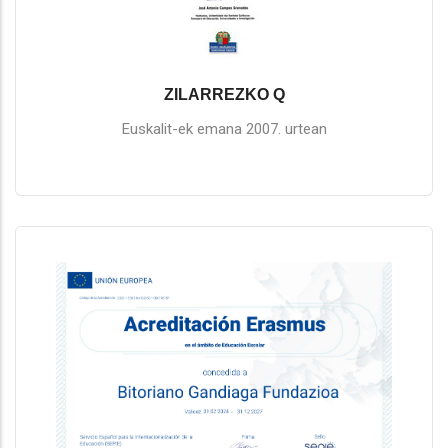
ZILARREZKO Q
Euskalit-ek emana 2007. urtean