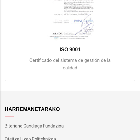
ISO 9001
Certificado del sistema de gestión de la
calidad
HARREMANETARAKO
Bitoriano Gandiaga Fundazioa
Oteitza Lizeo Politeknikoa