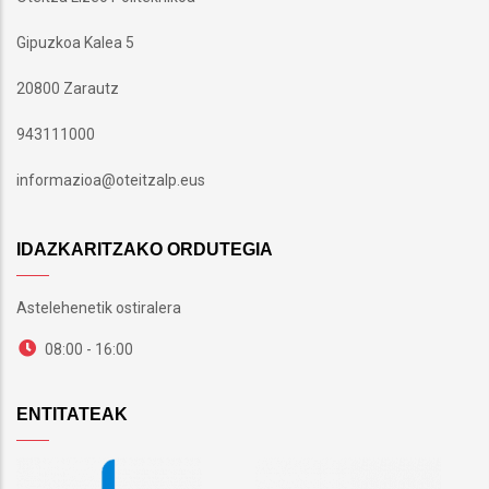
Gipuzkoa Kalea 5
20800 Zarautz
943111000
informazioa@oteitzalp.eus
IDAZKARITZAKO ORDUTEGIA
Astelehenetik ostiralera
08:00 - 16:00
ENTITATEAK