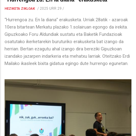
/
2025 URR 29
/
HEZIKETA ZIKLOAK
“Hurrengoa zu. En la diana” erakusketa. Urriak 28atik - azaroak
10era bitartean Merkatu plazako 1.solairuan egongo da irekita.
Gipuzkoako Foru Aldundiak sustatu eta Baketik Fundazioak
osatutako ikerketarekin buruturiko erakusketa bat izango da
herrian. Bertan ezagutu ahal izango dira bereziki Gipuzkoan
izandako jazarpen indarkeria eta mehatxu larriak. Oteitzako Erdi
Mailako ikasleek bixita gidatua egingo dute hurrengo egunetan.