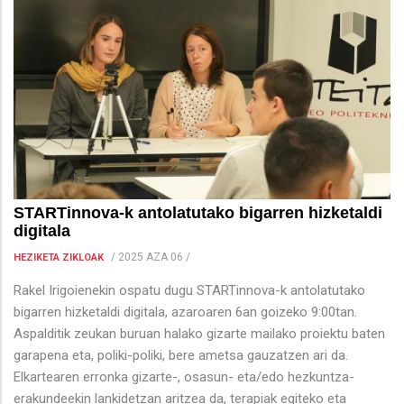
STARTinnova-k antolatutako bigarren hizketaldi
digitala
/
2025 AZA 06
/
HEZIKETA ZIKLOAK
Rakel Irigoienekin ospatu dugu STARTinnova-k antolatutako
bigarren hizketaldi digitala, azaroaren 6an goizeko 9:00tan.
Aspalditik zeukan buruan halako gizarte mailako proiektu baten
garapena eta, poliki-poliki, bere ametsa gauzatzen ari da.
Elkartearen erronka gizarte-, osasun- eta/edo hezkuntza-
erakundeekin lankidetzan aritzea da, terapiak egiteko eta