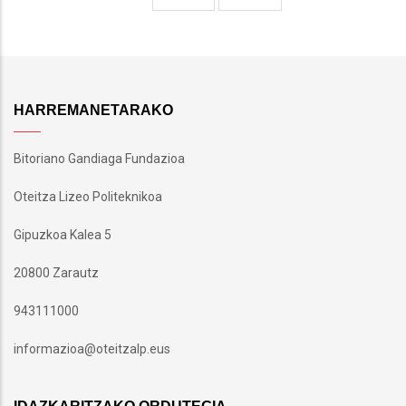
page
page
HARREMANETARAKO
Bitoriano Gandiaga Fundazioa
Oteitza Lizeo Politeknikoa
Gipuzkoa Kalea 5
20800 Zarautz
943111000
informazioa@oteitzalp.eus