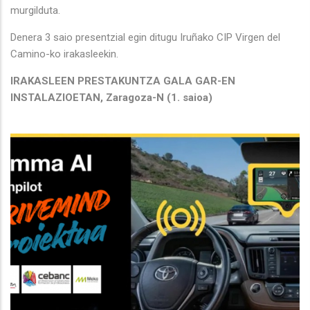
murgilduta.
Denera 3 saio presentzial egin ditugu Iruñako CIP Virgen del
Camino-ko irakasleekin.
IRAKASLEEN PRESTAKUNTZA GALA GAR-EN
INSTALAZIOETAN, Zaragoza-N (1. saioa)