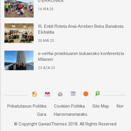
0 ERRONKA
16 IRA 25
III. Enbil Roteta Anai-Arreben Beka Banaketa
Ekitaldia
30 MAI 25
e-vet4ai proiektuaren bukaerako konferentzia
Milanen
23 AZA 23
Pribatutasun Politika
Cookien Politika
Site Map
Nor
Gara
Harremanetarako
© Copyright
GaviasThemes
2018. All Rights Reserved.