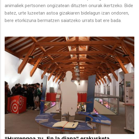
animaliek pertsonen ongizatean dituzten onurak ikertzeko. Bide
batez, urte luzeetan astoa gizakiaren bidelagun izan ondoren,
bere etorkizuna bermatzen saiatzeko urrats bat ere bada.
“Hurrengoa zu. En la diana” erakusketa