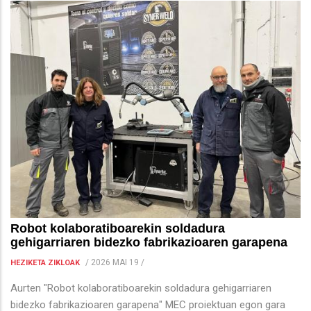
Robot kolaboratiboarekin soldadura
gehigarriaren bidezko fabrikazioaren garapena
/
2026 MAI 19
/
HEZIKETA ZIKLOAK
Aurten "Robot kolaboratiboarekin soldadura gehigarriaren
bidezko fabrikazioaren garapena" MEC proiektuan egon gara