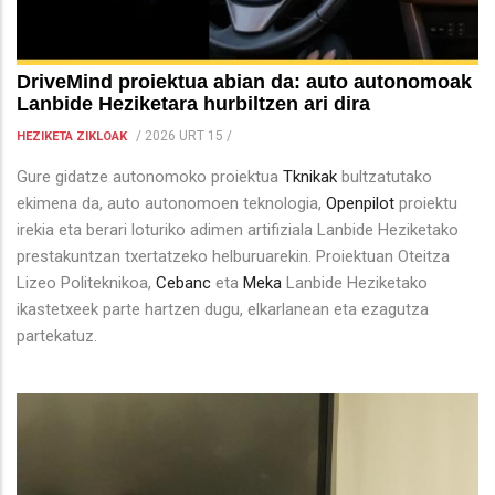
DriveMind proiektua abian da: auto autonomoak
Lanbide Heziketara hurbiltzen ari dira
/
2026 URT 15
/
HEZIKETA ZIKLOAK
Gure gidatze autonomoko proiektua
Tknikak
bultzatutako
ekimena da, auto autonomoen teknologia,
Openpilot
proiektu
irekia eta berari loturiko adimen artifiziala Lanbide Heziketako
prestakuntzan txertatzeko helburuarekin. Proiektuan Oteitza
Lizeo Politeknikoa,
Cebanc
eta
Meka
Lanbide Heziketako
ikastetxeek parte hartzen dugu, elkarlanean eta ezagutza
partekatuz.