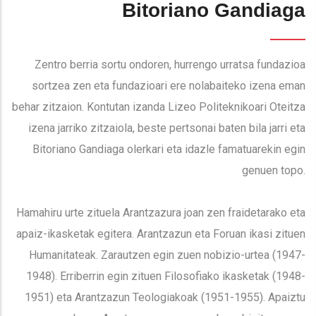
Bitoriano Gandiaga
Zentro berria sortu ondoren, hurrengo urratsa fundazioa
sortzea zen eta fundazioari ere nolabaiteko izena eman
behar zitzaion. Kontutan izanda Lizeo Politeknikoari Oteitza
izena jarriko zitzaiola, beste pertsonai baten bila jarri eta
Bitoriano Gandiaga olerkari eta idazle famatuarekin egin
genuen topo.
Hamahiru urte zituela Arantzazura joan zen fraidetarako eta
apaiz-ikasketak egitera. Arantzazun eta Foruan ikasi zituen
Humanitateak. Zarautzen egin zuen nobizio-urtea (1947-
1948). Erriberrin egin zituen Filosofiako ikasketak (1948-
1951) eta Arantzazun Teologiakoak (1951-1955). Apaiztu