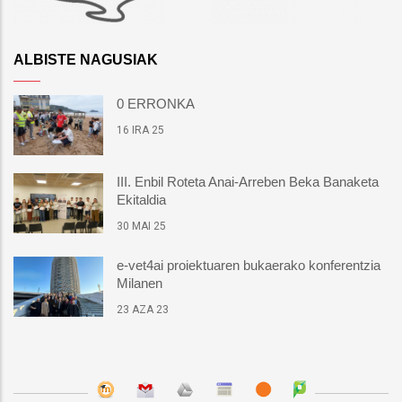
ALBISTE NAGUSIAK
0 ERRONKA
16 IRA 25
III. Enbil Roteta Anai-Arreben Beka Banaketa
Ekitaldia
30 MAI 25
e-vet4ai proiektuaren bukaerako konferentzia
Milanen
23 AZA 23