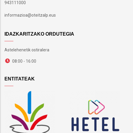
943111000
informazioa@oteitzalp.eus
IDAZKARITZAKO ORDUTEGIA
Astelehenetik ostiralera
08:00 - 16:00
ENTITATEAK