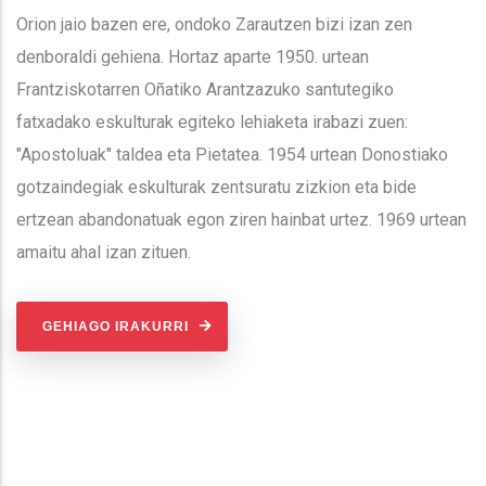
Orion jaio bazen ere, ondoko Zarautzen bizi izan zen
denboraldi gehiena. Hortaz aparte 1950. urtean
Frantziskotarren Oñatiko Arantzazuko santutegiko
fatxadako eskulturak egiteko lehiaketa irabazi zuen:
"Apostoluak" taldea eta Pietatea. 1954 urtean Donostiako
gotzaindegiak eskulturak zentsuratu zizkion eta bide
ertzean abandonatuak egon ziren hainbat urtez. 1969 urtean
amaitu ahal izan zituen.
GEHIAGO IRAKURRI