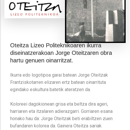
Oteitza Lizeo Politeknikoaren ikurra
diseinatzerakoan Jorge Oteitzaren obra
hartu genuen oinarritzat.
Ikurra edo logotipoa garai batean Jorge Oteitzak
Frantziskotarren elizaren ertz batean oinarrituta
egindako eskultura batetik ateratzen da.
Koloreei dagokionean grisa eta beltza dira ageri,
harriaren eta itzalaren adierazgarri. Gorriaren esana
honako hau da: Jorge Oteitzak beti erabiltzen zuen
bufandaren kolorea da. Gainera Oteitza sariak