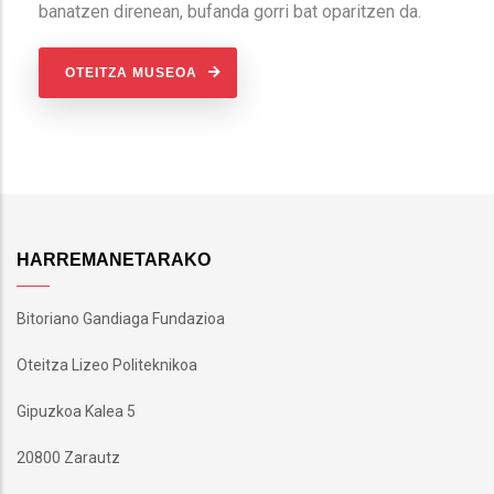
banatzen direnean, bufanda gorri bat oparitzen da.
OTEITZA MUSEOA
HARREMANETARAKO
Bitoriano Gandiaga Fundazioa
Oteitza Lizeo Politeknikoa
Gipuzkoa Kalea 5
20800 Zarautz