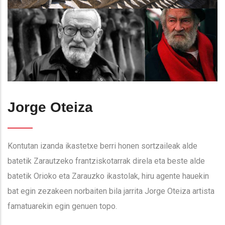
Jorge Oteiza
Kontutan izanda ikastetxe berri honen sortzaileak alde
batetik Zarautzeko frantziskotarrak direla eta beste alde
batetik Orioko eta Zarauzko ikastolak, hiru agente hauekin
bat egin zezakeen norbaiten bila jarrita Jorge Oteiza artista
famatuarekin egin genuen topo.