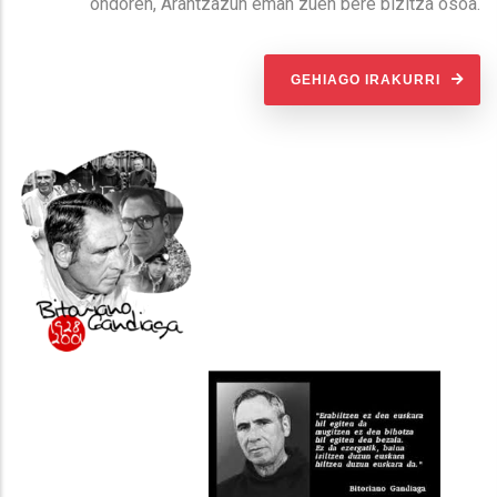
ondoren, Arantzazun eman zuen bere bizitza osoa.
GEHIAGO IRAKURRI