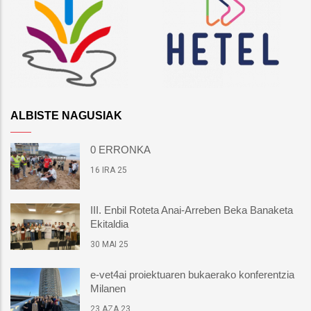
ALBISTE NAGUSIAK
0 ERRONKA
16 IRA 25
III. Enbil Roteta Anai-Arreben Beka Banaketa
Ekitaldia
30 MAI 25
e-vet4ai proiektuaren bukaerako konferentzia
Milanen
23 AZA 23