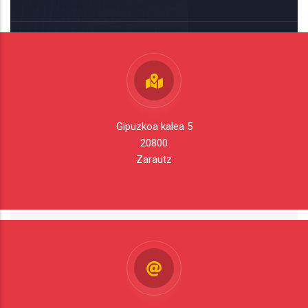
Gipuzkoa kalea 5
20800
Zarautz