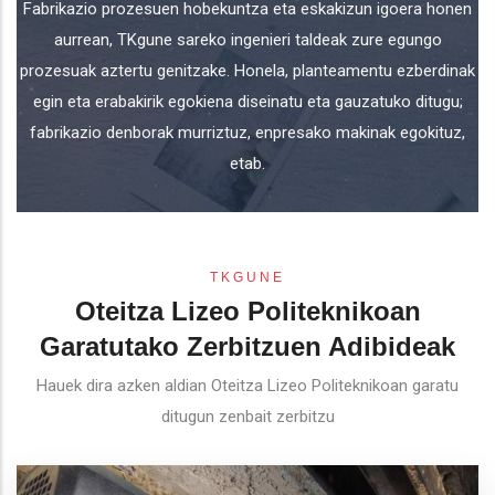
Fabrikazio prozesuen hobekuntza eta eskakizun igoera honen
aurrean, TKgune sareko ingenieri taldeak zure egungo
prozesuak aztertu genitzake. Honela, planteamentu ezberdinak
egin eta erabakirik egokiena diseinatu eta gauzatuko ditugu;
fabrikazio denborak murriztuz, enpresako makinak egokituz,
etab.
TKGUNE
Oteitza Lizeo Politeknikoan
Garatutako Zerbitzuen Adibideak
Hauek dira azken aldian Oteitza Lizeo Politeknikoan garatu
ditugun zenbait zerbitzu