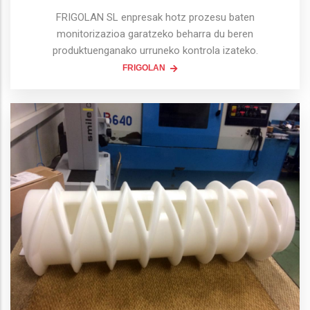
FRIGOLAN SL enpresak hotz prozesu baten
monitorizazioa garatzeko beharra du beren
produktuenganako urruneko kontrola izateko.
FRIGOLAN