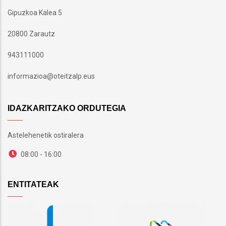
Gipuzkoa Kalea 5
20800 Zarautz
943111000
informazioa@oteitzalp.eus
IDAZKARITZAKO ORDUTEGIA
Astelehenetik ostiralera
08:00 - 16:00
ENTITATEAK