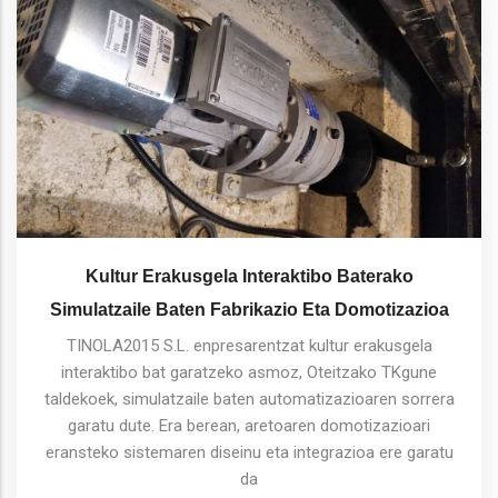
Kultur Erakusgela Interaktibo Baterako
Simulatzaile Baten Fabrikazio Eta Domotizazioa
TINOLA2015 S.L. enpresarentzat kultur erakusgela
interaktibo bat garatzeko asmoz, Oteitzako TKgune
taldekoek, simulatzaile baten automatizazioaren sorrera
garatu dute. Era berean, aretoaren domotizazioari
eransteko sistemaren diseinu eta integrazioa ere garatu
da