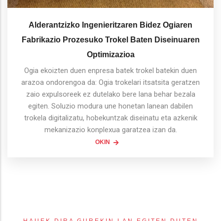
Alderantzizko Ingenieritzaren Bidez Ogiaren
Fabrikazio Prozesuko Trokel Baten Diseinuaren
Optimizazioa
Ogia ekoizten duen enpresa batek trokel batekin duen
arazoa ondorengoa da: Ogia trokelari itsatsita geratzen
zaio expulsoreek ez dutelako bere lana behar bezala
egiten. Soluzio modura une honetan lanean dabilen
trokela digitalizatu, hobekuntzak diseinatu eta azkenik
mekanizazio konplexua garatzea izan da.
OKIN