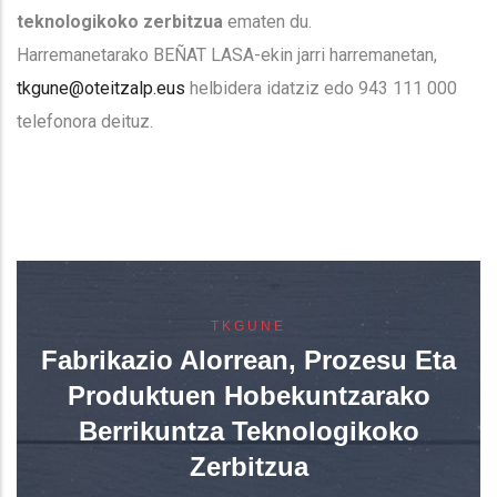
teknologikoko zerbitzua
ematen du.
Harremanetarako BEÑAT LASA-ekin jarri harremanetan,
tkgune@oteitzalp.eus
helbidera idatziz edo 943 111 000
telefonora deituz.
TKGUNE
Fabrikazio Alorrean, Prozesu Eta
Produktuen Hobekuntzarako
Berrikuntza Teknologikoko
Zerbitzua