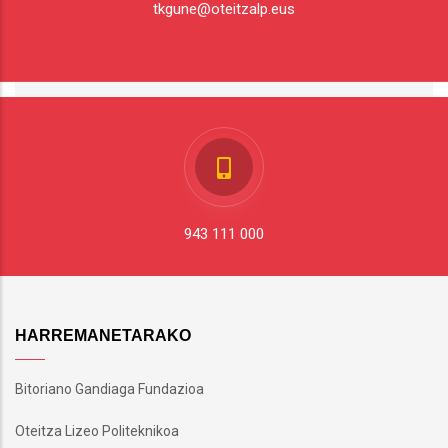
tkgune@oteitzalp.eus
943 111 000
HARREMANETARAKO
Bitoriano Gandiaga Fundazioa
Oteitza Lizeo Politeknikoa