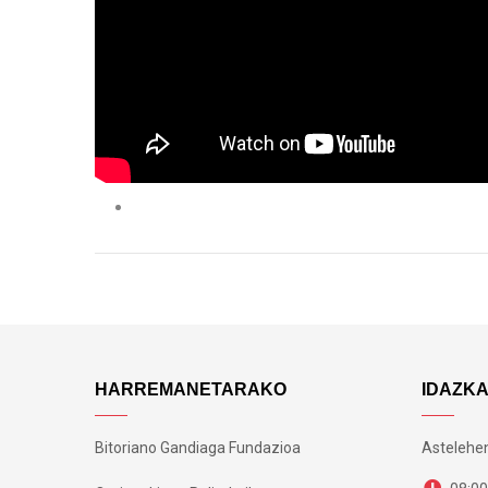
HARREMANETARAKO
IDAZK
Bitoriano Gandiaga Fundazioa
Astelehen