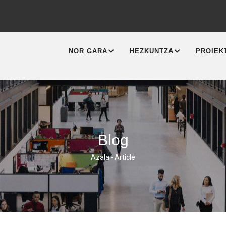
MAIN
NAVIGATION
NOR GARA
HEZKUNTZA
PROIEK
Blog
Azala
-
Article
Breadcrumb