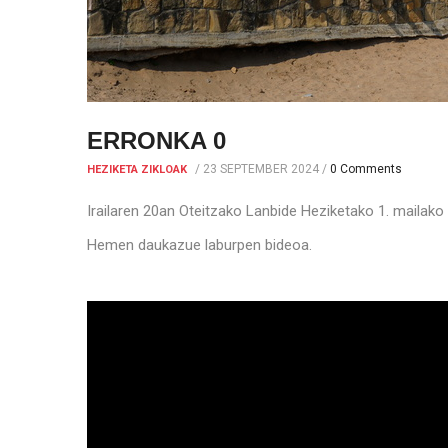
ERRONKA 0
/
23 SEPTEMBER 2024
/
0 Comments
HEZIKETA ZIKLOAK
Irailaren 20an Oteitzako Lanbide Heziketako 1. mailak
Hemen daukazue laburpen bideoa.