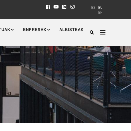
ES
EU
EN
TUAK
ENPRESAK
ALBISTEAK