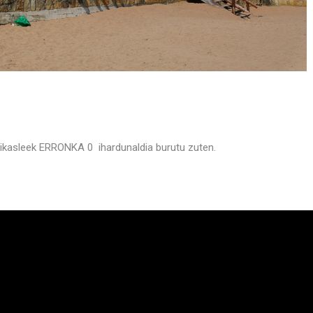
o ikasleek ERRONKA 0 ihardunaldia burutu zuten.