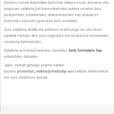
Zerbitzu honek ikastolako batzorde etikora modu anonimo eta
seguruan salaketa bat komunikatzeko aukera ematen dizu;
jazarpeneko, indarkeriako, diskriminazioko edo arauak ez
betetzeko edozein egoeraren berri emateko.
Zure salaketa ahalik eta azkarren erantzungo da, eta neurri
egokiak hartuko dira zure ongizatea eta hezkuntza-komunitate
osoarena bermatzeko.
Salaketa-prozesua hasteko, mesedez,
bete formulario hau
eskatutako datuekin.
Jakin, zerbait gehiago erantsi nahiko
bazenu
postontzi_etikoa@oteitzalp.eus
helbide elektronikoa
ere zure zerbitzura duzula.