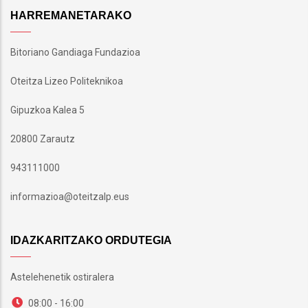
HARREMANETARAKO
Bitoriano Gandiaga Fundazioa
Oteitza Lizeo Politeknikoa
Gipuzkoa Kalea 5
20800 Zarautz
943111000
informazioa@oteitzalp.eus
IDAZKARITZAKO ORDUTEGIA
Astelehenetik ostiralera
08:00 - 16:00