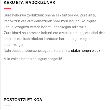
KEXU ETA IRADOKIZUNAK
Gure helburua zerbitzurik onena eskaintzea da. Zure iritzi,
iradokizun eta erreklamazioak hobetzen lagunduko digute.
Lagun iezaguzu zertan hobetu dezakegun adieraziz.
Zure idatzi hau arretaz irakurri eta aztertuko dugu, eta ahal dela,
adierazi eta iradokitakoa kontutan hartu eta gure egiten
saiatuko gara.
Nahi baduzu, adieraz iezaguzu zure iritzia
idatzi honen bidez
.
Mila esker, hobetzen laguntzeagatik!
POSTONTZI ETIKOA