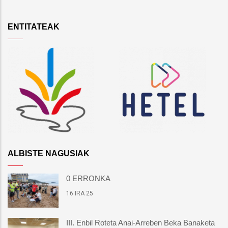
ENTITATEAK
ALBISTE NAGUSIAK
0 ERRONKA
16 IRA 25
III. Enbil Roteta Anai-Arreben Beka Banaketa