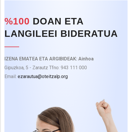
%100
DOAN ETA
LANGILEEI BIDERATUA
IZENA EMATEA ETA ARGIBIDEAK: Ainhoa
Gipuzkoa, 5 - Zarautz Tfno: 943 111 000
Email:
ezarautua@oteitzalp.org