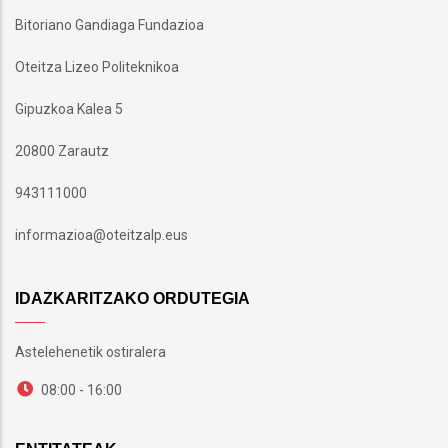
Bitoriano Gandiaga Fundazioa
Oteitza Lizeo Politeknikoa
Gipuzkoa Kalea 5
20800 Zarautz
943111000
informazioa@oteitzalp.eus
IDAZKARITZAKO ORDUTEGIA
Astelehenetik ostiralera
08:00 - 16:00