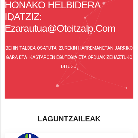
HONAKO HELBIDERA
IDATZIZ:
Ezarautua@oteitzalp.com
BEHIN TALDEA OSATUTA, ZUREKIN HARREMANETAN JARRIKO
GARA ETA IKASTAROEN EGUTEGIA ETA ORDUAK ZEHAZTUKO
DITUGU.
LAGUNTZAILEAK