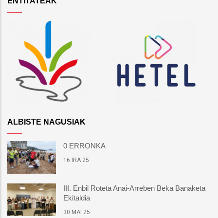
ENTITATEAK
ALBISTE NAGUSIAK
0 ERRONKA
16 IRA 25
III. Enbil Roteta Anai-Arreben Beka Banaketa
Ekitaldia
30 MAI 25