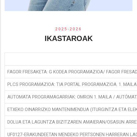
2025-2026
IKASTAROAK
FAGOR FRESAKETA: G KODEA PROGRAMAZIOA/ FAGOR FRESA
PLCS PROGRAMAZIOA: TIA PORTAL PROGRAMAZIOA. 1. MAIL
AUTOMATA PROGRAMAGARRIAK: OMRON 1. MAILA / AUTÓMA
ETXEKO OINARRIZKO MANTENIMENDUA (ITURGINTZA ETA ELEKT
DOLUA ETA LAGUNTZA BIZITZAREN AMAIERAN/OSASUN ARRETA
UF0127-ERAKUNDEETAN MENDEKO PERTSONEN HARRERAN LAGU