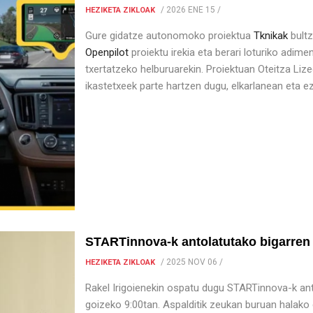
/
2026 ENE 15
/
HEZIKETA ZIKLOAK
Gure gidatze autonomoko proiektua
Tknikak
bultz
Openpilot
proiektu irekia eta berari loturiko adime
txertatzeko helburuarekin. Proiektuan Oteitza Liz
ikastetxeek parte hartzen dugu, elkarlanean eta e
STARTinnova-k antolatutako bigarren h
/
2025 NOV 06
/
HEZIKETA ZIKLOAK
Rakel Irigoienekin ospatu dugu STARTinnova-k anto
goizeko 9:00tan. Aspalditik zeukan buruan halako 