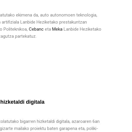
atutako ekimena da, auto autonomoen teknologia,
n artifiziala Lanbide Heziketako prestakuntzan
eo Politeknikoa,
Cebanc
eta
Meka
Lanbide Heziketako
zagutza partekatuz.
izketaldi digitala
latutako bigarren hizketaldi digitala, azaroaren 6an
gizarte mailako proiektu baten garapena eta, poliki-