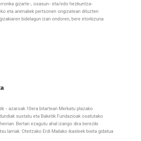
 erronka gizarte-, osasun- eta/edo hezkuntza-
teko eta animaliek pertsonen ongizatean dituzten
 gizakiaren bidelagun izan ondoren, bere etorkizuna
ta
atik - azaroak 10era bitartean Merkatu plazako
ldundiak sustatu eta Baketik Fundazioak osatutako
herrian. Bertan ezagutu ahal izango dira bereziki
 larriak. Oteitzako Erdi Mailako ikasleek bixita gidatua