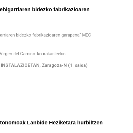
ehigarriaren bidezko fabrikazioaren
garriaren bidezko fabrikazioaren garapena" MEC
 Virgen del Camino-ko irakasleekin.
STALAZIOETAN, Zaragoza-N (1. saioa)
utonomoak Lanbide Heziketara hurbiltzen