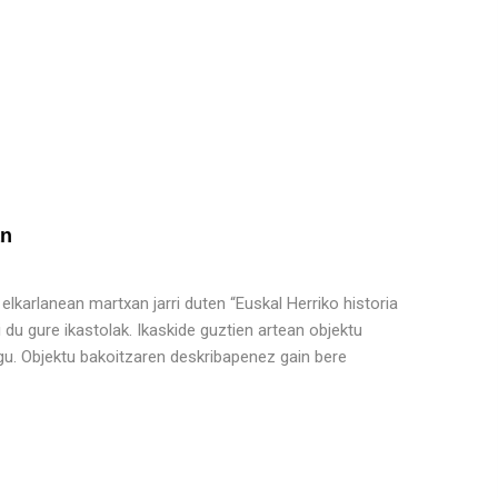
an
 elkarlanean martxan jarri duten “Euskal Herriko historia
du gure ikastolak. Ikaskide guztien artean objektu
ugu. Objektu bakoitzaren deskribapenez gain bere