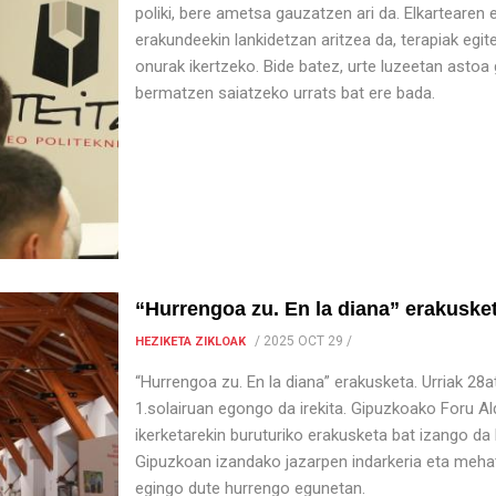
poliki, bere ametsa gauzatzen ari da. Elkartearen
erakundeekin lankidetzan aritzea da, terapiak egi
onurak ikertzeko. Bide batez, urte luzeetan astoa
bermatzen saiatzeko urrats bat ere bada.
“Hurrengoa zu. En la diana” erakuske
/
2025 OCT 29
/
HEZIKETA ZIKLOAK
“Hurrengoa zu. En la diana” erakusketa. Urriak 28
1.solairuan egongo da irekita. Gipuzkoako Foru A
ikerketarekin buruturiko erakusketa bat izango da 
Gipuzkoan izandako jazarpen indarkeria eta mehatxu
egingo dute hurrengo egunetan.