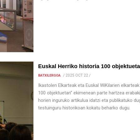
Euskal Herriko historia 100 objektuet
/
2025 OCT 22
/
BATXILERGOA
Ikastolen Elkarteak eta Euskal WiKilarien elkarteak
100 objektuetan” ekimenean parte hartzea erabaki 
horien inguruko artikulua idatzi eta publikatuko d
testuinguru historikoan kokatu beharko dugu.