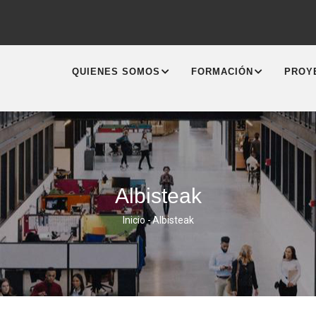
MAIN
NAVIGATION
QUIENES SOMOS
FORMACIÓN
PROY
Albisteak
Inicio
-
Albisteak
Sobrescribir
Enlaces
De
Ayuda