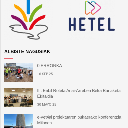
ALBISTE NAGUSIAK
0 ERRONKA
16 SEP 25
III. Enbil Roteta Anai-Arreben Beka Banaketa
Ekitaldia
30 MAYO 25
e-vet4ai proiektuaren bukaerako konferentzia
Milanen