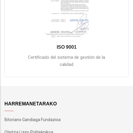
ISO 9001
Certificado del sistema de gestión de la
calidad
HARREMANETARAKO
Bitoriano Gandiaga Fundazioa
Oteitza Lizeo Politeknikoa