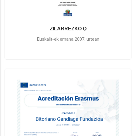
ZILARREZKO Q
Euskalit-ek emana 2007. urtean