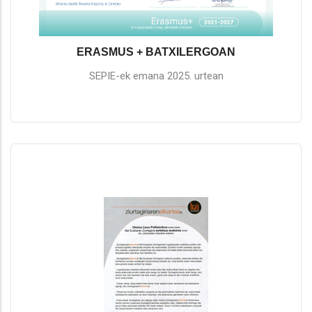
ERASMUS + BATXILERGOAN
SEPIE-ek emana 2025. urtean