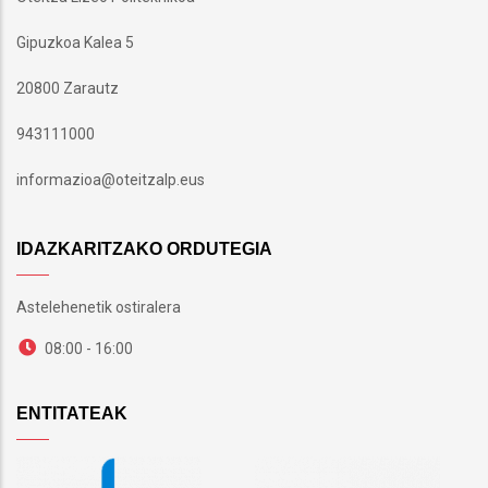
Gipuzkoa Kalea 5
20800 Zarautz
943111000
informazioa@oteitzalp.eus
IDAZKARITZAKO ORDUTEGIA
Astelehenetik ostiralera
08:00 - 16:00
ENTITATEAK