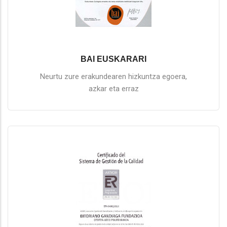
BAI EUSKARARI
Neurtu zure erakundearen hizkuntza egoera,
azkar eta erraz