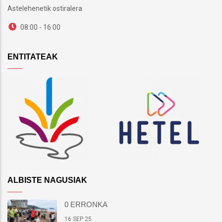
Astelehenetik ostiralera
08:00 - 16:00
ENTITATEAK
ALBISTE NAGUSIAK
0 ERRONKA
16 SEP 25