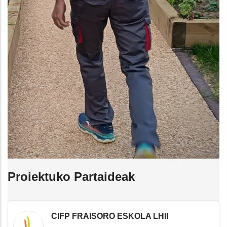
Proiektuko Partaideak
CIFP FRAISORO ESKOLA LHII