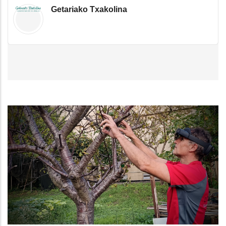
Getariako Txakolina