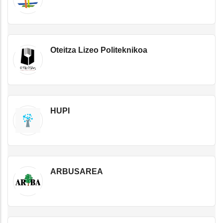
Oteitza Lizeo Politeknikoa
HUPI
ARBUSAREA