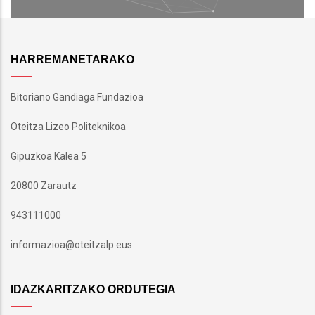
HARREMANETARAKO
Bitoriano Gandiaga Fundazioa
Oteitza Lizeo Politeknikoa
Gipuzkoa Kalea 5
20800 Zarautz
943111000
informazioa@oteitzalp.eus
IDAZKARITZAKO ORDUTEGIA