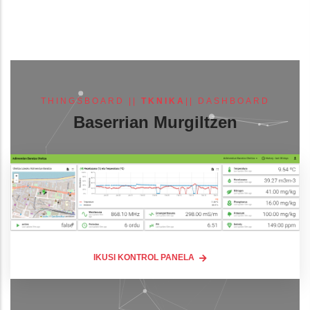
THINGSBOARD ||
TKNIKA
|| DASHBOARD
Baserrian Murgiltzen
IKUSI KONTROL PANELA