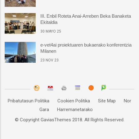
III. Enbil Roteta Anai-Arreben Beka Banaketa
Ekitaldia
30 MAYO 25
e-vet4ai proiektuaren bukaerako konferentzia
Milanen
23 NOV 23
Pribatutasun Politika
Cookien Politika
Site Map
Nor
Gara
Harremanetarako
© Copyright
GaviasThemes
2018. All Rights Reserved.