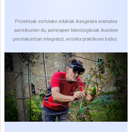
Proiektuak sortutako edukiak ikasgelara eramatea
aurreikusten du, aurrerapen teknologikoak ikasleen
prestakuntzan integratuz, erronka praktikoen bidez.