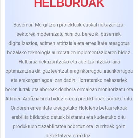
HELBURUAK
Baserrian Murgiltzen proiektuak euskal nekazaritza-
sektorea modernizatu nahi du, bereziki baserriak,
digitalizazioa, adimen artifiziala eta errealitate areagotua
bezalako teknologia aurreratuen inplementazioaren bidez.
Helburua nekazaritzako eta abeltzaintzako lana
optimizatzea da, gazteentzat eraginkorragoa, iraunkorragoa
eta erakargarriagoa izan dadin. Horretarako nekazariek
beren lurrak eta abereak denbora errealean monitorizatu eta
Adimen Artifizialaren bidez eredu prediktiboak sortuko ditu.
Ondoren errealitate areagotuko Hololens betaurrekoak
erabilita bildutako datuak bistaratu eta kudeatuko ditu,
produktuen trazabilitatea hobetuz eta izurriteak goiz
detektatzea erraztuz.