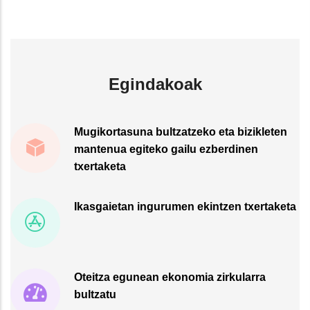
Egindakoak
Mugikortasuna bultzatzeko eta bizikleten
mantenua egiteko gailu ezberdinen
txertaketa
Ikasgaietan ingurumen ekintzen txertaketa
Oteitza egunean ekonomia zirkularra
bultzatu