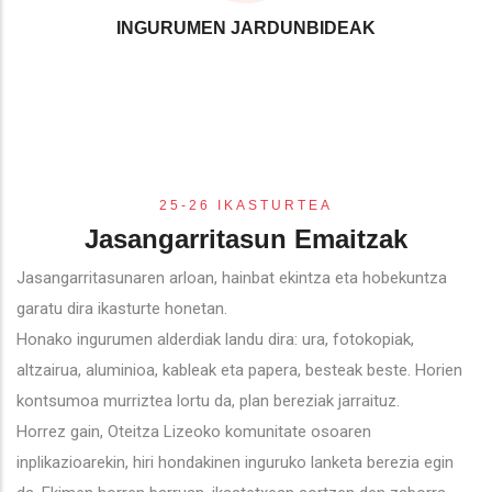
INGURUMEN JARDUNBIDEAK
25-26 IKASTURTEA
Jasangarritasun Emaitzak
Jasangarritasunaren arloan, hainbat ekintza eta hobekuntza
garatu dira ikasturte honetan.
Honako ingurumen alderdiak landu dira: ura, fotokopiak,
altzairua, aluminioa, kableak eta papera, besteak beste. Horien
kontsumoa murriztea lortu da, plan bereziak jarraituz.
Horrez gain, Oteitza Lizeoko komunitate osoaren
inplikazioarekin, hiri hondakinen inguruko lanketa berezia egin