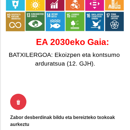
EA 2030eko Gaia:
BATXILERGOA: Ekoizpen eta kontsumo 
arduratsua (12. GJH).
Zabor desberdinak bildu eta bereizteko txokoak
aurkeztu