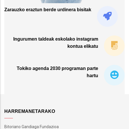
Zarauzko eraztun berde urdinera bisitak
Ingurumen taldeak eskolako instagram
kontua elikatu
Tokiko agenda 2030 programan parte
hartu
HARREMANETARAKO
Bitoriano Gandiaga Fundazioa