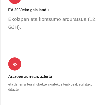
EA 2030eko gaia landu
Ekoizpen eta kontsumo arduratsua (12.
GJH).
Arazoen aurrean, aztertu
eta denen artean hobetzen joateko irtenbideak aurkituko
dituzte.