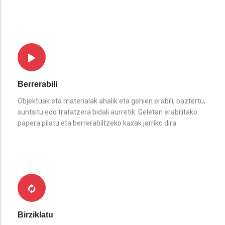
Berrerabili
Objektuak eta materialak ahalik eta gehien erabili, baztertu,
suntsitu edo tratatzera bidali aurretik. Geletan erabilitako
papera pilatu eta berrerabiltzeko kaxak jarriko dira.
Birziklatu