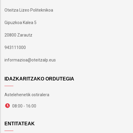
Oteitza Lizeo Politeknikoa
Gipuzkoa Kalea 5
20800 Zarautz
943111000
informazioa@oteitzalp.eus
IDAZKARITZAKO ORDUTEGIA
Astelehenetik ostiralera
08:00 - 16:00
ENTITATEAK