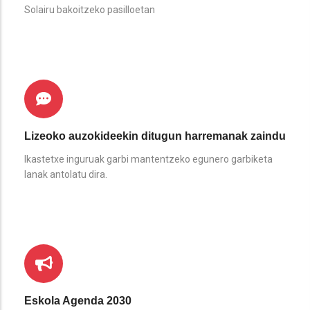
Solairu bakoitzeko pasilloetan
Lizeoko auzokideekin ditugun harremanak zaindu
Ikastetxe inguruak garbi mantentzeko egunero garbiketa
lanak antolatu dira.
Eskola Agenda 2030