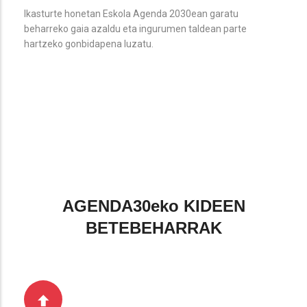
Ikasturte honetan Eskola Agenda 2030ean garatu
beharreko gaia azaldu eta ingurumen taldean parte
hartzeko gonbidapena luzatu.
AGENDA30eko KIDEEN
BETEBEHARRAK