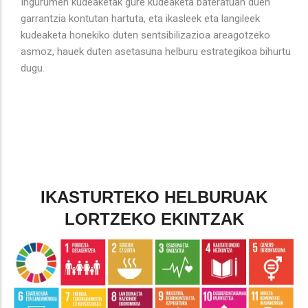
Ingurumen kudeaketak gure kudeaketa bateratuan duen
garrantzia kontutan hartuta, eta ikasleek eta langileek
kudeaketa honekiko duten sentsibilizazioa areagotzeko
asmoz, hauek duten asetasuna helburu estrategikoa bihurtu
dugu.
IKASTURTEKO HELBURUAK
LORTZEKO EKINTZAK