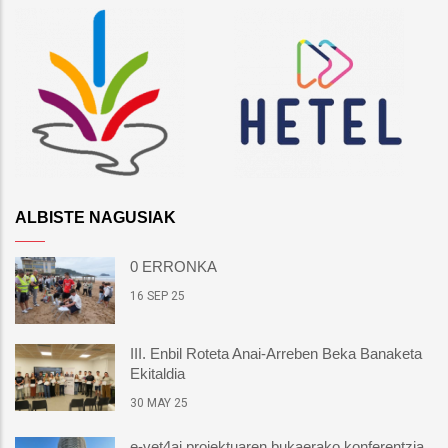
ALBISTE NAGUSIAK
0 ERRONKA
16 SEP 25
III. Enbil Roteta Anai-Arreben Beka Banaketa
Ekitaldia
30 MAY 25
e-vet4ai proiektuaren bukaerako konferentzia