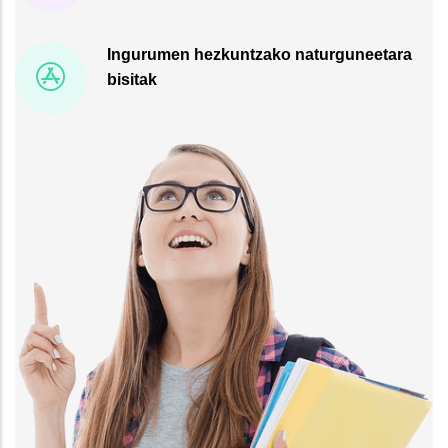
Ingurumen hezkuntzako naturguneetara
bisitak