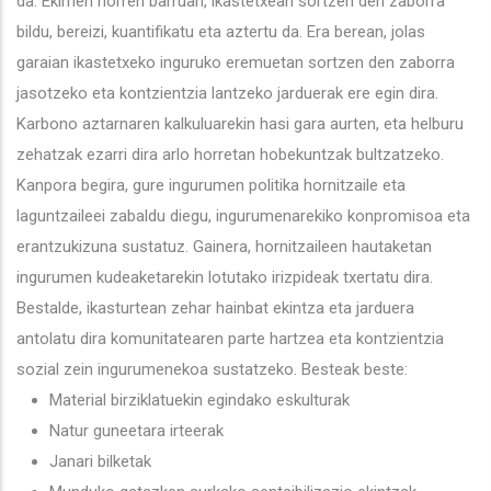
da. Ekimen horren barruan, ikastetxean sortzen den zaborra
bildu, bereizi, kuantifikatu eta aztertu da. Era berean, jolas
garaian ikastetxeko inguruko eremuetan sortzen den zaborra
jasotzeko eta kontzientzia lantzeko jarduerak ere egin dira.
Karbono aztarnaren kalkuluarekin hasi gara aurten, eta helburu
zehatzak ezarri dira arlo horretan hobekuntzak bultzatzeko.
Kanpora begira, gure ingurumen politika hornitzaile eta
laguntzaileei zabaldu diegu, ingurumenarekiko konpromisoa eta
erantzukizuna sustatuz. Gainera, hornitzaileen hautaketan
ingurumen kudeaketarekin lotutako irizpideak txertatu dira.
Bestalde, ikasturtean zehar hainbat ekintza eta jarduera
antolatu dira komunitatearen parte hartzea eta kontzientzia
sozial zein ingurumenekoa sustatzeko. Besteak beste:
Material birziklatuekin egindako eskulturak
Natur guneetara irteerak
Janari bilketak