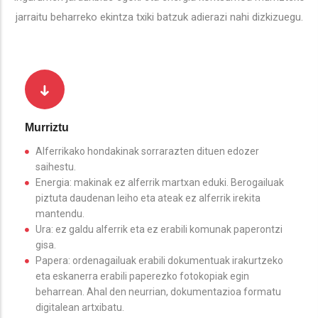
jarraitu beharreko ekintza txiki batzuk adierazi nahi dizkizuegu.
Murriztu
Alferrikako hondakinak sorrarazten dituen edozer
saihestu.
Energia: makinak ez alferrik martxan eduki. Berogailuak
piztuta daudenan leiho eta ateak ez alferrik irekita
mantendu.
Ura: ez galdu alferrik eta ez erabili komunak paperontzi
gisa.
Papera: ordenagailuak erabili dokumentuak irakurtzeko
eta eskanerra erabili paperezko fotokopiak egin
beharrean. Ahal den neurrian, dokumentazioa formatu
digitalean artxibatu.