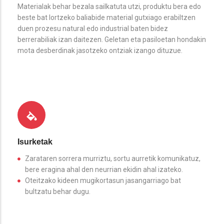
Materialak behar bezala sailkatuta utzi, produktu bera edo
beste bat lortzeko baliabide material gutxiago erabiltzen
duen prozesu natural edo industrial baten bidez
berrerabiliak izan daitezen. Geletan eta pasiloetan hondakin
mota desberdinak jasotzeko ontziak izango dituzue.
Isurketak
Zarataren sorrera murriztu, sortu aurretik komunikatuz,
bere eragina ahal den neurrian ekidin ahal izateko.
Oteitzako kideen mugikortasun jasangarriago bat
bultzatu behar dugu.