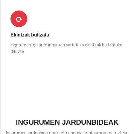
Ekintzak bultzatu
Ingurumen gaiaren inguruan sortutako ekintzak bultzatuko
dituzte.
INGURUMEN JARDUNBIDEAK
Ingurumen jardunbide egoki eta energia kontsumoa murrizteko