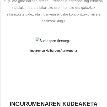
dugu eta gure Balioen artean “Errespetua pertsona, ingurumena,
instalakuntza eta bitarteko orori, tentsio eta gatazkak
elkarrizketa bidez eta indarkeriarik gabe konpontzeko jarrera
azaltzea” dugu.
Ingurumen Helburuen Aurkezpena
INGURUMENAREN KUDEAKETA