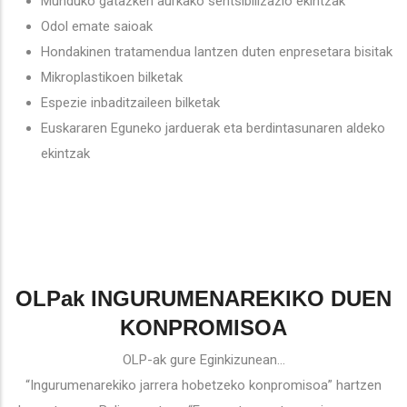
Munduko gatazken aurkako sentsibilizazio ekintzak
Odol emate saioak
Hondakinen tratamendua lantzen duten enpresetara bisitak
Mikroplastikoen bilketak
Espezie inbaditzaileen bilketak
Euskararen Eguneko jarduerak eta berdintasunaren aldeko
ekintzak
OLPak INGURUMENAREKIKO DUEN
KONPROMISOA
OLP-ak gure Eginkizunean...
“Ingurumenarekiko jarrera hobetzeko konpromisoa” hartzen