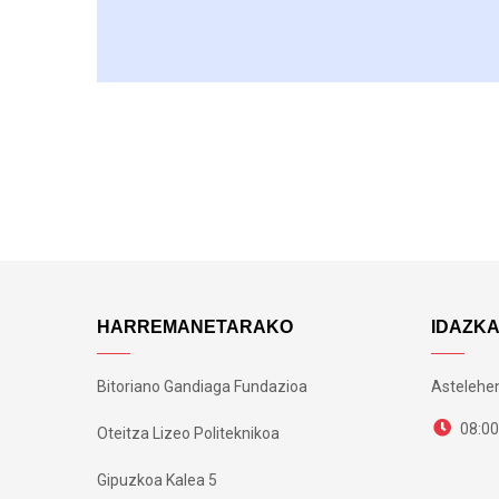
HARREMANETARAKO
IDAZK
Bitoriano Gandiaga Fundazioa
Astelehen
08:00
Oteitza Lizeo Politeknikoa
Gipuzkoa Kalea 5