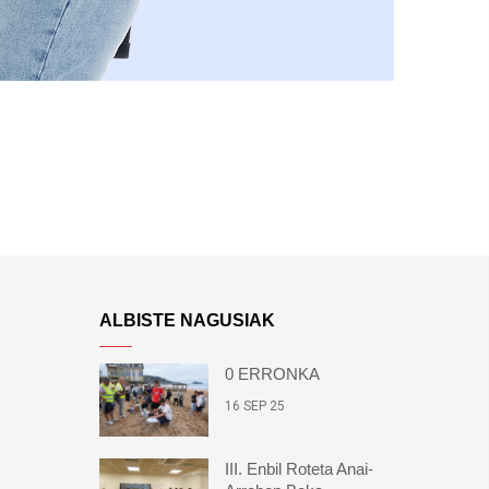
ALBISTE NAGUSIAK
0 ERRONKA
16 SEP 25
III. Enbil Roteta Anai-