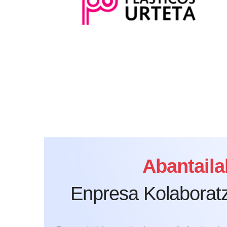
Abantaila
Enpresa Kolaboratz