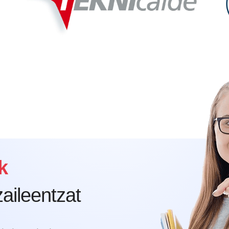
k
aileentzat