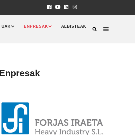
TUAK
ENPRESAK
ALBISTEAK
 Enpresak