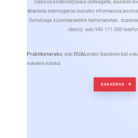
Enpresa kolaboratzailea izateagatik, ikasleen k
abantaila interesgarriei buruzko informazioa jasotze
Gurrutxaga zuzendariarekin harremanetan, zuzend
idatziz edo 943 111 000 telefon
Praktiketarako
, edo
DUAL
erako ikasleren bat es
eskaera esteka:
ESKAERAK