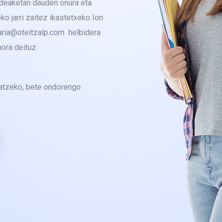
udeaketan dauden onura eta
ko jarri zaitez ikastetxeko Ion
aria@oteitzalp.com helbidera
ora deituz.
katzeko, bete ondorengo