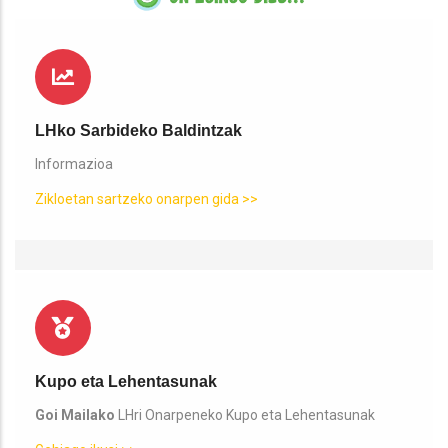
LHko Sarbideko Baldintzak
Informazioa
Zikloetan sartzeko onarpen gida >>
Kupo eta Lehentasunak
Goi Mailako
LHri Onarpeneko Kupo eta Lehentasunak