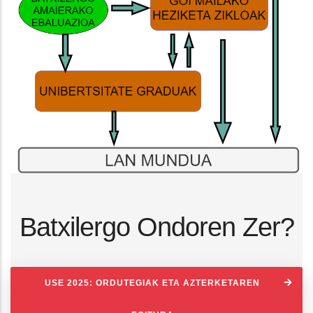
Batxilergo Ondoren Zer?
USE 2025: ORDUTEGIAK ETA AZTERKETAREN