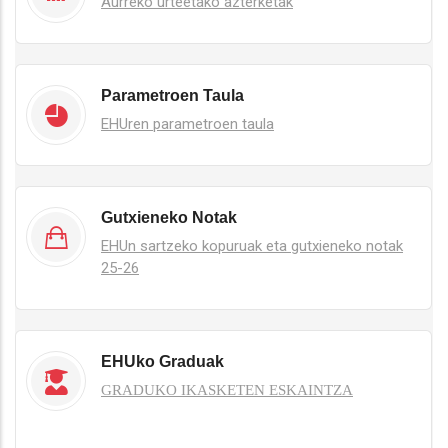
Aurreko urteetako azterketak
Parametroen Taula
EHUren parametroen taula
Gutxieneko Notak
EHUn sartzeko kopuruak eta gutxieneko notak
25-26
EHUko Graduak
GRADUKO IKASKETEN ESKAINTZA