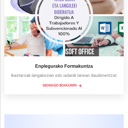
Enplegurako Formakuntza
Ikastaroak langabezian edo iadanik lanean daudenentzat.
GEHIAGO IRAKURRI