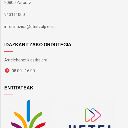
20800 Zarautz
943111000
informazioa@oteitzalp.eus
IDAZKARITZAKO ORDUTEGIA
Astelehenetik ostiralera
08:00 - 16:00
ENTITATEAK