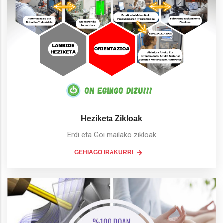
Heziketa Zikloak
Erdi eta Goi mailako zikloak
GEHIAGO IRAKURRI