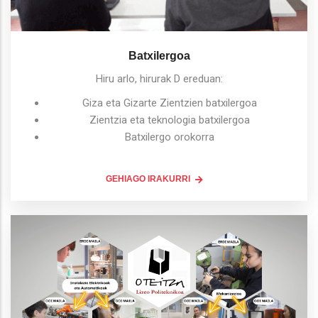
Batxilergoa
Hiru arlo, hirurak D ereduan:
Giza eta Gizarte Zientzien batxilergoa
Zientzia eta teknologia batxilergoa
Batxilergo orokorra
GEHIAGO IRAKURRI