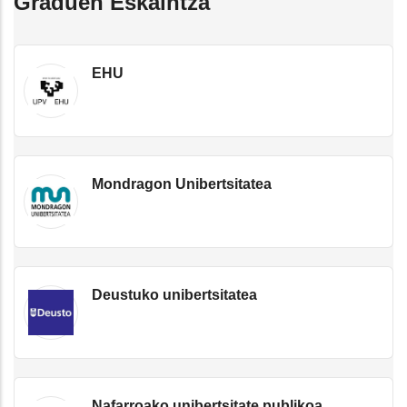
Graduen Eskaintza
EHU
Mondragon Unibertsitatea
Deustuko unibertsitatea
Nafarroako unibertsitate publikoa