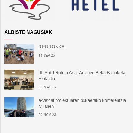
ALBISTE NAGUSIAK
0 ERRONKA
16 SEP 25
III. Enbil Roteta Anai-Arreben Beka Banaketa
Ekitaldia
30 MAY 25
e-vet4ai proiektuaren bukaerako konferentzia
Milanen
23 NOV 23