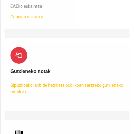
EAEko eskaintza
Gehiago irakurri »
Gutxieneko notak
Gipuzkoako lanbide heziketa publikoan sartzeko gutxieneko
notak >>