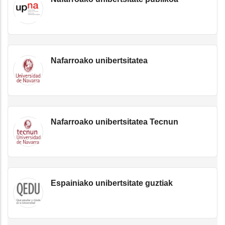
Nafarroako unibertsitatea
Nafarroako unibertsitatea Tecnun
Espainiako unibertsitate guztiak