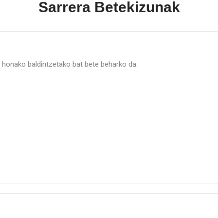
Sarrera Betekizunak
o, honako baldintzetako bat bete beharko da: