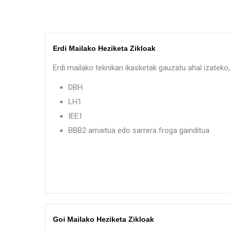
Erdi Mailako Heziketa Zikloak
Erdi mailako teknikari ikasketak gauzatu ahal izatek
DBH
LH1
IEE1
BBB2 amaitua edo sarrera froga gainditua
Goi Mailako Heziketa Zikloak