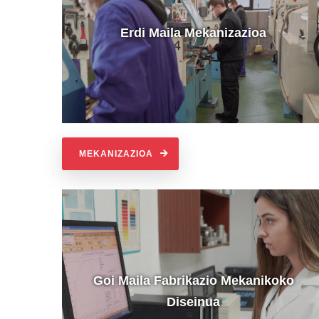
Erdi Maila Mekanizazioa
MEKANIZAZIOA
Goi Maila Fabrikazio Mekanikoko
Diseinua