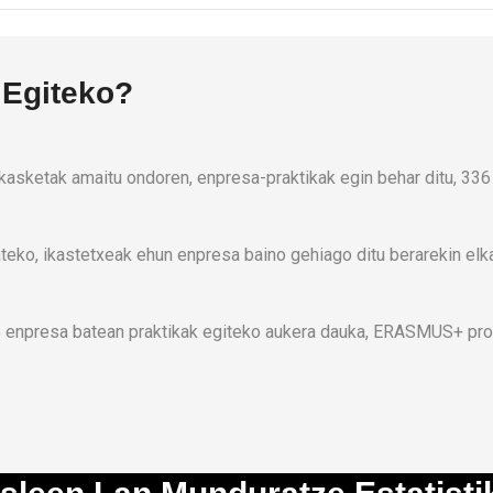
 Egiteko?
ikasketak amaitu ondoren, enpresa-praktikak egin behar ditu, 336
teko, ikastetxeak ehun enpresa baino gehiago ditu berarekin elk
ko enpresa batean praktikak egiteko aukera dauka, ERASMUS+ pro