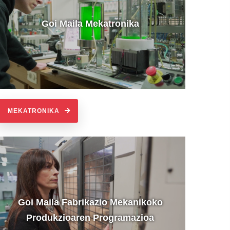
Goi Maila Mekatronika
MEKATRONIKA
Goi Maila Fabrikazio Mekanikoko
Produkzioaren Programazioa