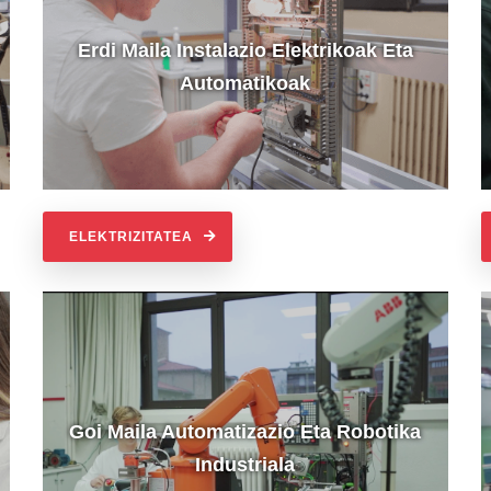
Erdi Maila Instalazio Elektrikoak Eta
Automatikoak
ELEKTRIZITATEA
Goi Maila Automatizazio Eta Robotika
Industriala