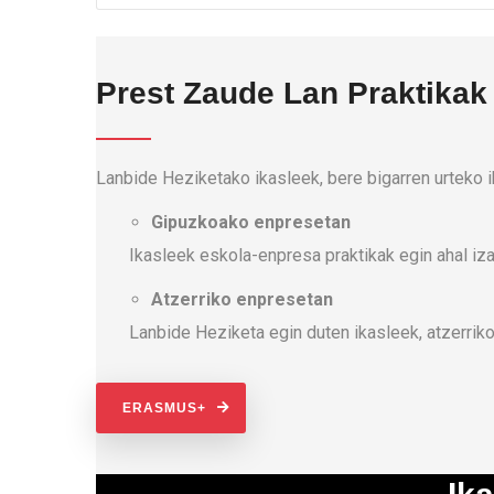
Prest Zaude Lan Praktikak
Lanbide Heziketako ikasleek, bere bigarren urteko 
Gipuzkoako enpresetan
Ikasleek eskola-enpresa praktikak egin ahal iza
Atzerriko enpresetan
Lanbide Heziketa egin duten ikasleek, atzerri
ERASMUS+