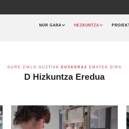
MAIN
NAVIGATION
NOR GARA
HEZKUNTZA
PROIEK
GURE ZIKLO GUZTIAK
EUSKERAZ
EMATEN DIRA
D Hizkuntza Eredua