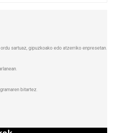
 ordu sartuaz, gipuzkoako edo atzerriko enpresetan.
arlanean.
gramaren bitartez.