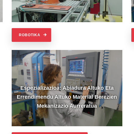
ROBOTIKA
Espezializazioa: Abiadura Altuko Eta
Errendimendu Altuko Material Berezien
Mekanizazio Aurreratua