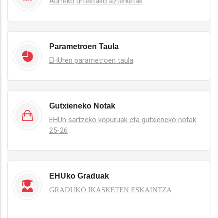
Aurreko urteetako azterketak
Parametroen Taula
EHUren parametroen taula
Gutxieneko Notak
EHUn sartzeko kopuruak eta gutxieneko notak
25-26
EHUko Graduak
GRADUKO IKASKETEN ESKAINTZA