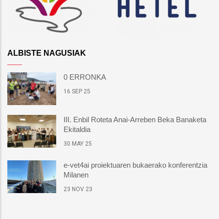
ALBISTE NAGUSIAK
0 ERRONKA
16 SEP 25
III. Enbil Roteta Anai-Arreben Beka Banaketa
Ekitaldia
30 MAY 25
e-vet4ai proiektuaren bukaerako konferentzia
Milanen
23 NOV 23