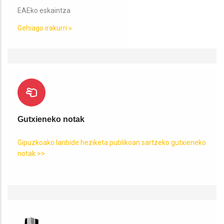
EAEko eskaintza
Gehiago irakurri »
Gutxieneko notak
Gipuzkoako lanbide heziketa publikoan sartzeko gutxieneko
notak >>