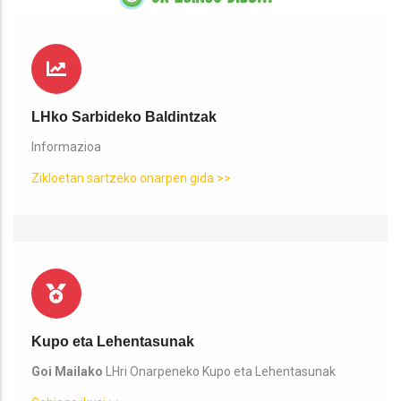
LHko Sarbideko Baldintzak
Informazioa
Zikloetan sartzeko onarpen gida >>
Kupo eta Lehentasunak
Goi Mailako
LHri Onarpeneko Kupo eta Lehentasunak