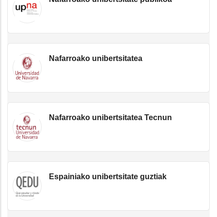
Nafarroako unibertsitatea
Nafarroako unibertsitatea Tecnun
Espainiako unibertsitate guztiak