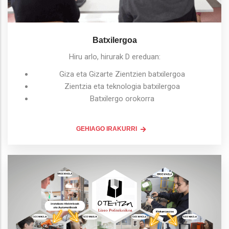
Batxilergoa
Hiru arlo, hirurak D ereduan:
Giza eta Gizarte Zientzien batxilergoa
Zientzia eta teknologia batxilergoa
Batxilergo orokorra
GEHIAGO IRAKURRI