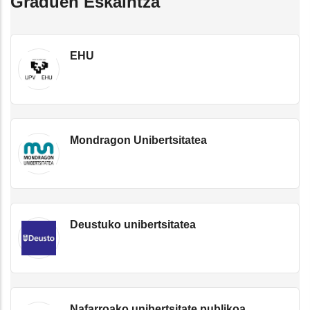
Graduen Eskaintza
EHU
Mondragon Unibertsitatea
Deustuko unibertsitatea
Nafarroako unibertsitate publikoa