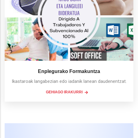
Enplegurako Formakuntza
Ikastaroak langabezian edo iadanik lanean daudenentzat.
GEHIAGO IRAKURRI