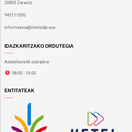
20800 Zarautz
943111000
informazioa@oteitzalp.eus
IDAZKARITZAKO ORDUTEGIA
Astelehenetik ostiralera
08:00 - 16:00
ENTITATEAK