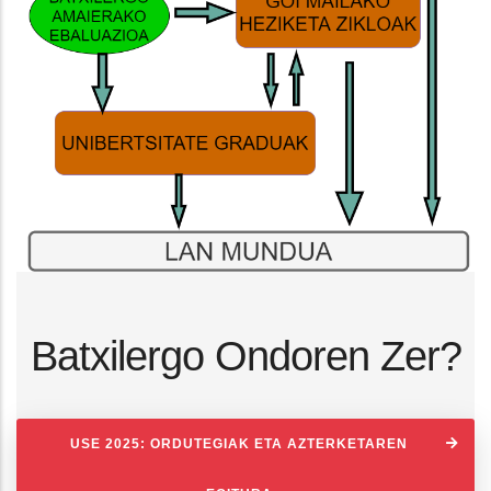
Batxilergo Ondoren Zer?
USE 2025: ORDUTEGIAK ETA AZTERKETAREN