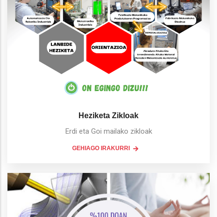
Heziketa Zikloak
Erdi eta Goi mailako zikloak
GEHIAGO IRAKURRI