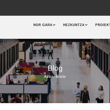
MAIN
NAVIGATION
NOR GARA
HEZKUNTZA
PROIEK
Blog
Azala
-
Article
Breadcrumb