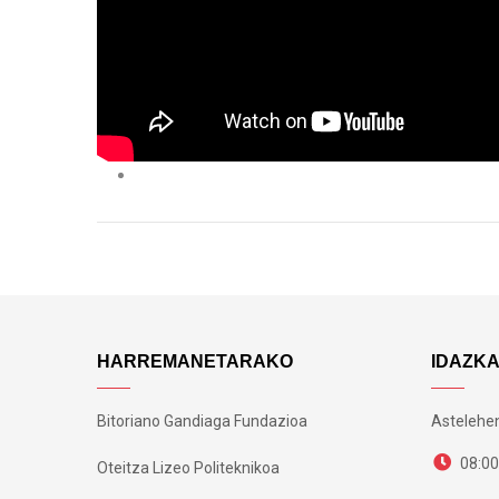
HARREMANETARAKO
IDAZK
Bitoriano Gandiaga Fundazioa
Astelehen
08:00
Oteitza Lizeo Politeknikoa