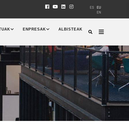
ES
EU
EN
TUAK
ENPRESAK
ALBISTEAK