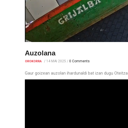
Auzolana
/
14 MAI 2025
/
0 Comments
OROKORRA
Gaur goizean auzolan ihardunaldi bat izan dugu Oteitza