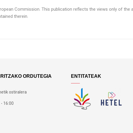
ropean Commission. This publication reflects the views only of the
ained therein.
ARITZAKO ORDUTEGIA
ENTITATEAK
etik ostiralera
 - 16:00