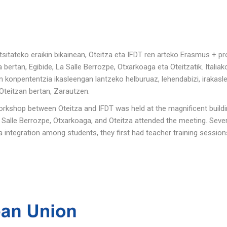
sitateko eraikin bikainean, Oteitza eta IFDT ren arteko Erasmus + p
a bertan, Egibide, La Salle Berrozpe, Otxarkoaga eta Oteitzatik. Italia
onpententzia ikasleengan lantzeko helburuaz, lehendabizi, irakasle
Oteitzan bertan, Zarautzen.
rkshop between Oteitza and IFDT was held at the magnificent buildin
La Salle Berrozpe, Otxarkoaga, and Oteitza attended the meeting. Se
 integration among students, they first had teacher training sessions 