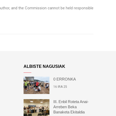
 author, and the Commission cannot be held responsible
ALBISTE NAGUSIAK
0 ERRONKA
16 IRA 25
III. Enbil Roteta Anai-
Arreben Beka
Banaketa Ekitaldia