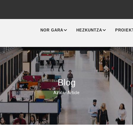
MAIN
NAVIGATION
NOR GARA
HEZKUNTZA
PROIEK
Blog
Azala
-
Article
Breadcrumb