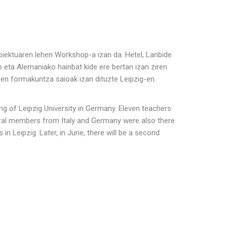
roiektuaren lehen Workshop-a izan da. Hetel, Lanbide
ko eta Alemaniako hainbat kide ere bertan izan ziren
en formakuntza saioak izan dituzte Leipzig-en.
g of Leipzig University in Germany. Eleven teachers
veral members from Italy and Germany were also there
in Leipzig. Later, in June, there will be a second