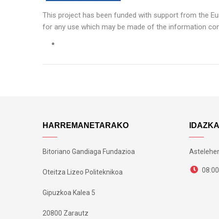
This project has been funded with support from the Eu
for any use which may be made of the information cont
HARREMANETARAKO
IDAZK
Bitoriano Gandiaga Fundazioa
Astelehen
08:00
Oteitza Lizeo Politeknikoa
Gipuzkoa Kalea 5
20800 Zarautz