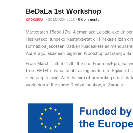
BeDaLa 1st Workshop
/
20 MARCH 2023
/
0 Comments
OROKORRA
Martxoaren 15etik 17ra, Alemaniako Leipzig-eko Unibert
Heziketako itunpeko ikastetxeetatik 11 irakasle izan dir
formazioa jasotzen. Datuen kuadeaketa adimendunaren k
Aurrerago, ekainean, bigarren Workshop bat izango da 
From March 15th to 17th, the first Erasmus+ project wo
from HETEL's vocational training centers of Egibide, 
receiving training. With the aim of promoting smart data
workshop in the same Oteitza location, in Zarautz.