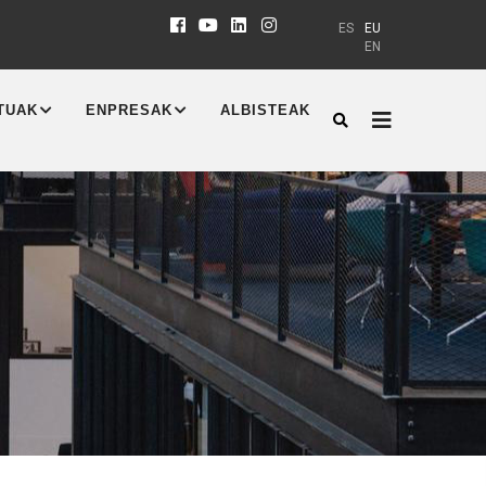
ES
EU
EN
TUAK
ENPRESAK
ALBISTEAK