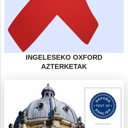
INGELESEKO OXFORD
AZTERKETAK