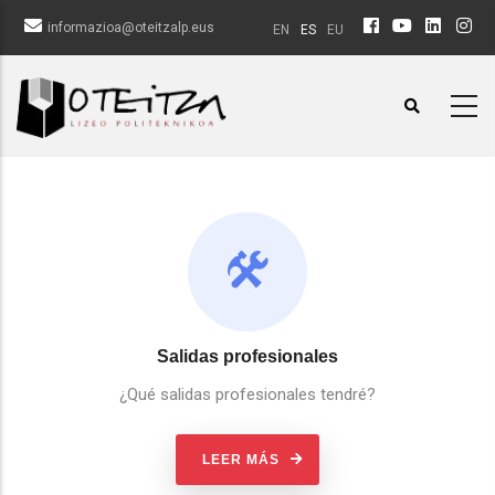
Pasar
informazioa@oteitzalp.eus
EN
ES
EU
al
contenido
principal
Salidas profesionales
¿Qué salidas profesionales tendré?
LEER MÁS