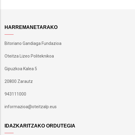
HARREMANETARAKO
Bitoriano Gandiaga Fundazioa
Oteitza Lizeo Politeknikoa
Gipuzkoa Kalea 5
20800 Zarautz
943111000
informazioa@oteitzalp.eus
IDAZKARITZAKO ORDUTEGIA