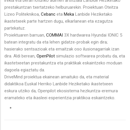
irekia eta berari loturiko adimen artifiziala Lanbide Heziketako
prestakuntzan txertatzeko helburuarekin. Proiektuan Oteitza
Lizeo Politeknikoa,
Cebanc
eta
Meka
Lanbide Heziketako
ikastetxeek parte hartzen dugu, elkarlanean eta ezagutza
partekatuz.
Proiektuaren barruan,
COMMAI
3X hardwarea Hyundai IONIC 5
batean integratu da eta lehen gidatze-probak egin dira;
hasierako sentsazioak eta emaitzak oso ilusionagarriak izan
dira. Aldi berean,
OpenPilot
simulazio softwarea probatu da, eta
ikastetxeetan prestakuntza eta praktikak eskaintzeko moduan
dagoela egiaztatu da.
DriveMind proiektua ekainean amaituko da, eta material
didaktikoa Euskal Herriko Lanbide Heziketako ikastetxeen
eskura utziko da, Openpilot ekosistema hezkuntza-eremura
eramateko eta ikasleei esperientzia praktikoa eskaintzeko.