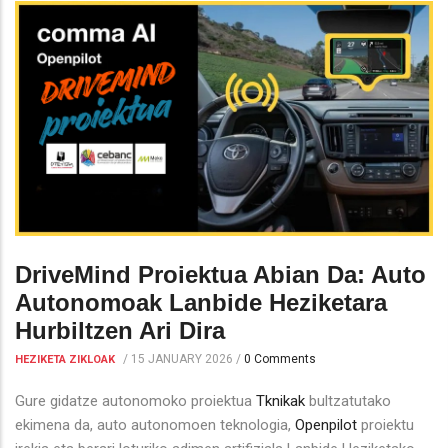
DriveMind Proiektua Abian Da: Auto
Autonomoak Lanbide Heziketara
Hurbiltzen Ari Dira
/
15 JANUARY 2026
/
0 Comments
HEZIKETA ZIKLOAK
Gure gidatze autonomoko proiektua
Tknikak
bultzatutako
ekimena da, auto autonomoen teknologia,
Openpilot
proiektu