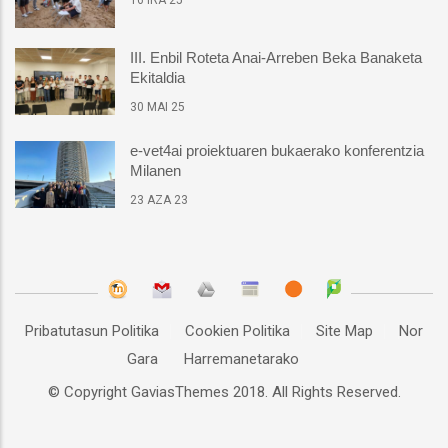
16 IRA 25
III. Enbil Roteta Anai-Arreben Beka Banaketa
Ekitaldia
30 MAI 25
e-vet4ai proiektuaren bukaerako konferentzia
Milanen
23 AZA 23
Pribatutasun Politika
Cookien Politika
Site Map
Nor
Gara
Harremanetarako
© Copyright
GaviasThemes
2018. All Rights Reserved.